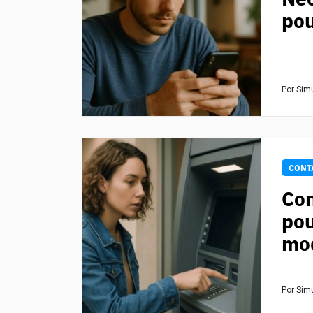
po
Por Sim
CONT
Con
pou
mod
Por Sim