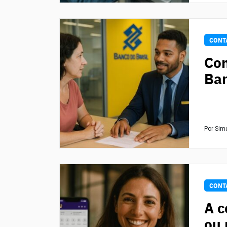
CONT
Com
Ban
Por Sim
CONT
A c
ou