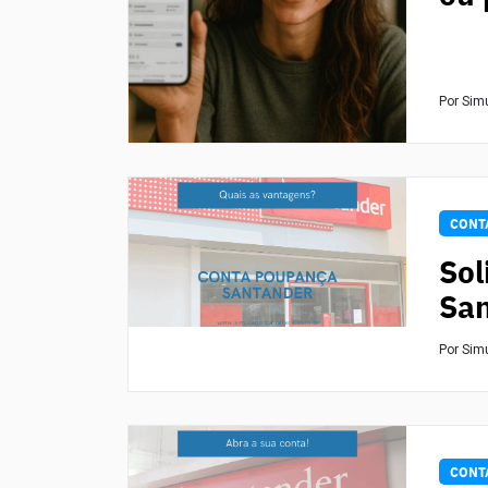
Por Sim
CONT
Sol
San
Por Sim
CONT