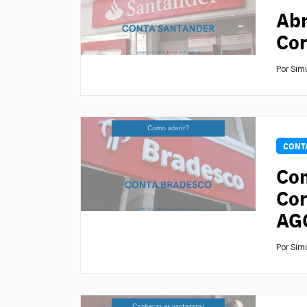
Abr
Cor
Por Sim
CONT
Com
Cor
AG
Por Sim