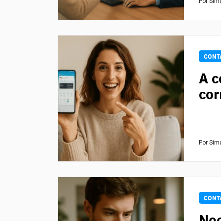
Por Sim
CONT
A c
cor
Por Sim
CONT
Neo